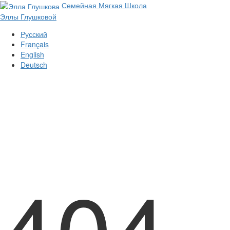
Семей­ная Мяг­кая Шко­ла
Эллы Глу­шко­вой
Русский
Français
English
Deutsch
404